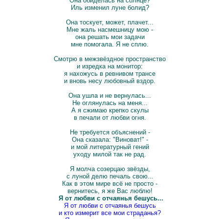
Она обиделась на солнце?
Иль изменил луне болид?
Она тоскует, может, плачет...
Мне жаль насмешницу мою -
она решать мои задачи
мне помогала. Я не сплю.
Смотрю в межзвёздное пространство
и изредка на монитор:
я нахожусь в ревнивом трансе
и вновь несу любовный вздор.
Она ушла и не вернулась...
Не оглянулась на меня...
А я сжимаю крепко скулы
в печали от любви огня.
Не требуется объяснений -
Она сказала: "Виноват!" -
и мой литературный гений
уходу милой так не рад.
Я молча созерцаю звёзды,
с луной делю печаль свою...
Как в этом мире всё не просто -
вернитесь, я же Вас люблю!
Я от любви с отчаянья бешусь...
Я от любви с отчаянья бешусь
и кто измерит все мои страданья?