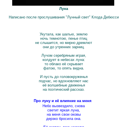
Луна
Написано после прослушивания "Лунный свет" Клода Дебюсси
Укутала, как шалью, землю
ночь темнотою, пенье птиц
не слышится, но мирно дремлют
они до утренних зарниц.
Лучом серебряным играя,
колдует в небесах луна:
то облако её скрывает
фатою, то опять видна.
И пусть до головокруженья
подчас, но вдохновляют нас
её волшебные движенья
на поэтический рассказ.
Про луну и её влияние на меня
Небо вызвездило, снова
светит яркая луна,
на меня свои оковы
дерзко бросила она.