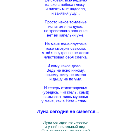
Её скован, всю неделю
только в небеса гляжу -
и писать мне надоело,
и занятия ушу...
Просто некое томленье
испытал я на душе,
но тревожного волненья
нет ни капельки уже.
На меня луна-плутовка
тоже смотрит свысока,
чтоб я внутренне не ловко
чувствовал себя слегка.
И кому какое дело...
Ведь не ясно никому,
почему живу не смело
и дышу не по уму.
И теперь стихотворенья
(убедись, читатель, сам)))
вызывают лишь мученья
у меня, как в Нете - спам.
Луна сегодня не смеётся...
Луна сегодня не смеётся
и у неё печальный вид.