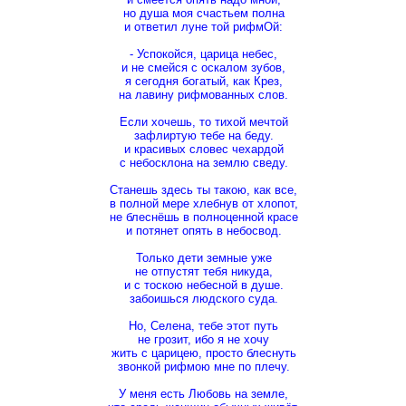
но душа моя счастьем полна
и ответил луне той рифмОй:
- Успокойся, царица небес,
и не смейся с оскалом зубов,
я сегодня богатый, как Крез,
на лавину рифмованных слов.
Если хочешь, то тихой мечтой
зафлиртую тебе на беду.
и красивых словес чехардой
с небосклона на землю сведу.
Станешь здесь ты такою, как все,
в полной мере хлебнув от хлопот,
не блеснёшь в полноценной красе
и потянет опять в небосвод.
Только дети земные уже
не отпустят тебя никуда,
и с тоскою небесной в душе.
забоишься людского суда.
Но, Селена, тебе этот путь
не грозит, ибо я не хочу
жить с царицею, просто блеснуть
звонкой рифмою мне по плечу.
У меня есть Любовь на земле,