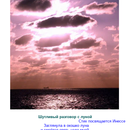
Шутливый разговор с луной
Стих посвящается Инессе
Заглянула в окошко луна
и смеётся опять надо мной,