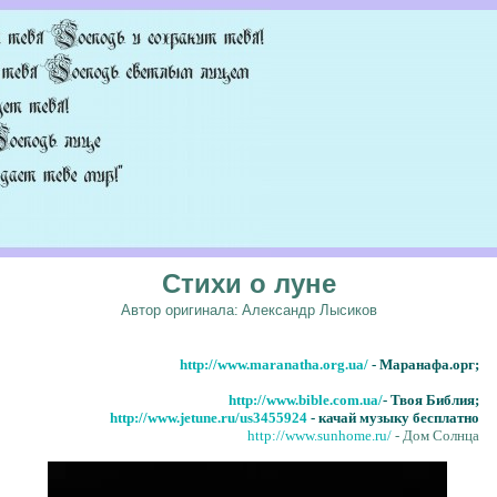
Стихи о луне
Автор оригинала:
Александр Лысиков
http://www.maranatha.org.ua/
- Маранафа.орг;
http://www.bible.com.ua/
- Твоя Библия;
http://www.jetune.ru/us3455924
- качай музыку бесплатно
http://www.sunhome.ru/
- Дом Солнца