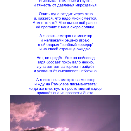
Я испытал томление и грусть,
и тяжесть от давленья мирозданья.
Опять луна глядит через окно
и, кажется, что надо мной смеётся.
А мне-то что? Мне нынче всё равно -
её прогонит с неба скоро солнце.
А я опять смотрю на монитор
и желваками бешено играю:
я ей открыл "зелёный коридор"
и на своей странице ожидаю.
Нет, не придёт. Уже на небосвод
заря бросает покрывало нежно,
луна вот-вот за горизонт зайдёт
и ускользнёт смешливая небрежно.
А я всю ночь смотрю на монитор
и жду на Рамблере письма-ответа:
когда же мне, пусть просто милый вздор,
пришлёт она из пропасти Инета.