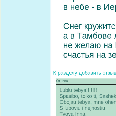
в небе - в И
Снег кружитс
а в Тамбове 
не желаю на 
счастья на 
К разделу
добавить отзы
От
Inna
Lublu tebya!!!!!!!
Spasibo, tolko ti, Sashek
Obojau tebya, mne ohen 
S luboviu i nejnostiu
Tvoya Inna.