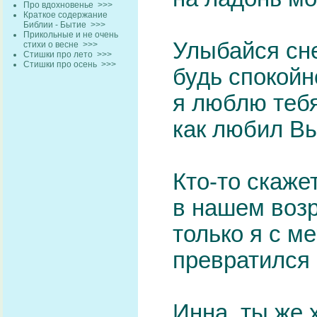
Про вдохновенье
>>>
Краткое содержание
Библии - Бытие
>>>
Прикольные и не очень
Улыбайся сне
стихи о весне
>>>
Стишки про лето
>>>
Стишки про осень
>>>
будь спокойн
я люблю тебя
как любил В
Кто-то скажет
в нашем возр
только я с м
превратился 
Инна, ты же 