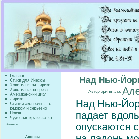
Главная
Над Нью-Йорк
Стихи для Инессы
Христианская лирика
Але
Христианская проза
Автор оригинала:
Американский цикл
Лирика
Над Нью-Йорк
Стишки-экспромты - с
юмором и серьёзно
падает вдоль
Проза
Чудесная кругосветка
опускаются 
Анонсы:
на ладонь мо
Анонсы