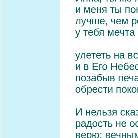
и меня ты п
лучше, чем р
у тебя мечта 
улететь на в
и в Его Небе
позабыв печа
обрести поко
И нельзя сказ
радость не о
верю: вечным