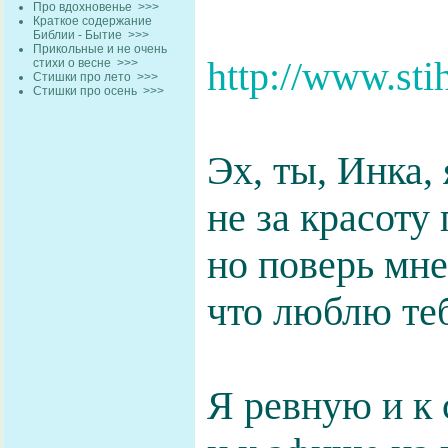
Про вдохновенье
>>>
Краткое содержание
Библии - Бытие
>>>
Прикольные и не очень
http://www.sti
стихи о весне
>>>
Стишки про лето
>>>
Стишки про осень
>>>
Эх, ты, Инка,
не за красоту
но поверь мн
что люблю теб
Я ревную и к 