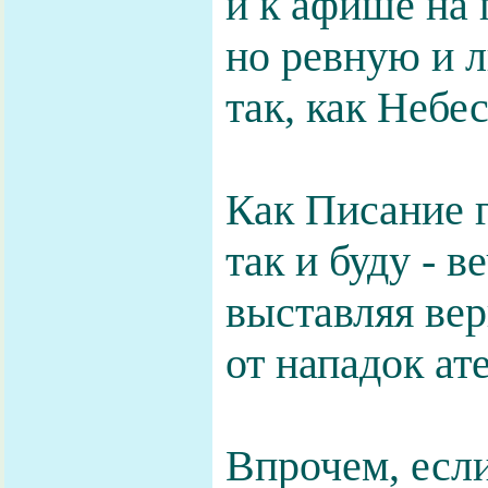
и к афише на 
но ревную и 
так, как Небе
Как Писание г
так и буду - в
выставляя ве
от нападок ат
Впрочем, если