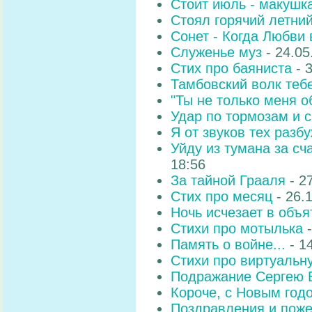
Стоит июль - макушк
Стоял горячий летний
Сонет - Когда Любви в
Служенье муз
- 24.05
Стих про баяниста
- 
Тамбовский волк теб
"Ты не только меня о
Удар по тормозам и с
Я от звуков тех разбу
Уйду из тумана за сч
18:56
За тайной Грааля
- 2
Стих про месяц
- 26.
Ночь исчезает в объят
Стихи про мотылька
-
Память о войне...
- 1
Стихи про виртуальн
Подражание Сергею 
Короче, с Новым годо
Поздравления и поже