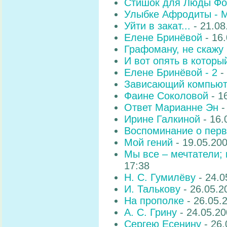
Стишок для Люды Ф
Улыбке Афродиты - 
Уйти в закат...
- 21.08
Елене Бринёвой
- 16
Графоману, не скажу 
И вот опять в который
Елене Бринёвой - 2
-
Зависающий компью
Фаине Соколовой
- 1
Ответ Марианне Эн
-
Ирине Галкиной
- 16.
Воспоминание о пер
Мой гений
- 19.05.20
Мы все – мечтатели; 
17:38
Н. С. Гумилёву
- 24.0
И. Талькову
- 26.05.2
На прополке
- 26.05.
А. С. Грину
- 24.05.2
Сергею Есенину
- 26.