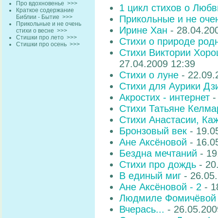
Про вдохновенье
>>>
1 цикл стихов о Любв
Краткое содержание
Библии - Бытие
>>>
Прикольные и не очен
Прикольные и не очень
Ирине Хан
- 28.04.20
стихи о весне
>>>
Стишки про лето
>>>
Стихи о природе родн
Стишки про осень
>>>
Стихи Виктории Хор
27.04.2009 12:39
Стихи о луне
- 22.09.
Стихи для Аурики Дз
Акростих - интернет
-
Стихи Татьяне Келма
Стихи Анастасии, Ка
Бронзовый век
- 19.0
Ане Аксёновой
- 16.0
Бездна мечтаний
- 19
Стихи про дождь
- 20
В единый миг
- 26.05
Ане Аксёновой - 2
- 1
Людмиле Фомичёвой
Вчерась...
- 26.05.20