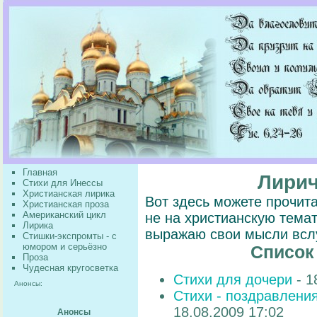
Главная
Лирич
Стихи для Инессы
Христианская лирика
Вот здесь можете прочита
Христианская проза
Американский цикл
не на христианскую темат
Лирика
выражаю свои мысли вслу
Стишки-экспромты - с
юмором и серьёзно
Список
Проза
Чудесная кругосветка
Стихи для дочери
- 1
Анонсы:
Cтихи - поздравлени
18.08.2009 17:02
Анонсы