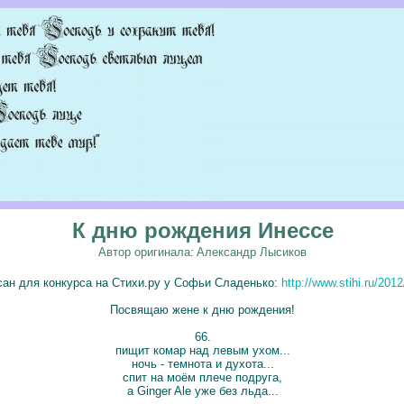
К дню рождения Инессе
Автор оригинала:
Александр Лысиков
сан для конкурса на Стихи.ру у Софьи Сладенько:
http://www.stihi.ru/201
Посвящаю жене к дню рождения!
66.
пищит комар над левым ухом...
ночь - темнота и духота...
спит на моём плече подруга,
а Ginger Ale уже без льда...