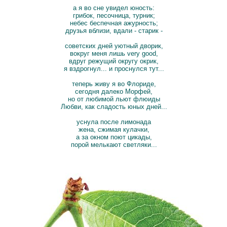
а я во сне увидел юность:
грибок, песочница, турник;
небес беспечная ажурность;
друзья вблизи, вдали - старик -
советских дней уютный дворик,
вокруг меня лишь very good,
вдруг режущий округу окрик,
я вздрогнул... и проснулся тут...
теперь живу я во Флориде,
сегодня далеко Морфей,
но от любимой льют флюиды
Любви, как сладость юных дней...
уснула после лимонада
жена, сжимая кулачки,
а за окном поют цикады,
порой мелькают светляки...